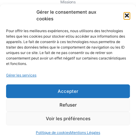
Missions
Actions réalisées
Gérer le consentement aux
Contact
cookies
Accès aux soins
Pour offrir les meilleures expériences, nous utilisons des technologies
Organisation des parcours
telles que les cookies pour stocker et/ou accéder aux informations des
Gestion de crise
appareils. Le fait de consentir à ces technologies nous permettra de
Actions de prévention
traiter des données telles que le comportement de navigation ou les ID
uniques sur ce site. Le fait de ne pas consentir ou de retirer son
Accompagnement des pros
consentement peut avoir un effet négatif sur certaines caractéristiques
et fonctions.
Adhésions
Gérer les services
Mentions Légales
Accepter
Refuser
Un
©2026_CPTS SUD 28
Voir les préférences
site
créé
Politique de cookies
Mentions Légales
par