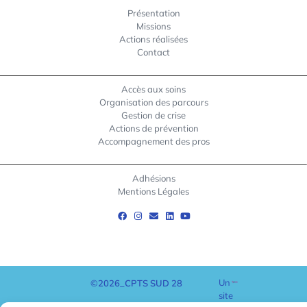
Présentation
Missions
Actions réalisées
Contact
Accès aux soins
Organisation des parcours
Gestion de crise
Actions de prévention
Accompagnement des pros
Adhésions
Mentions Légales
Un
©2026_CPTS SUD 28
site