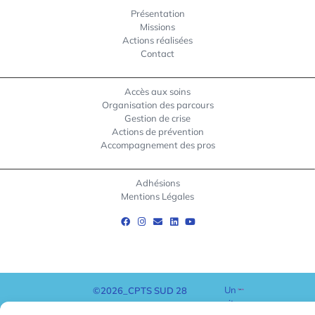
Présentation
Missions
Actions réalisées
Contact
Accès aux soins
Organisation des parcours
Gestion de crise
Actions de prévention
Accompagnement des pros
Adhésions
Mentions Légales
Un
©2026_CPTS SUD 28
site