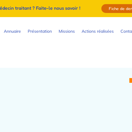
ecin traitant ? Faite-le nous savoir !
Fiche de d
Annuaire
Présentation
Missions
Actions réalisées
Conta