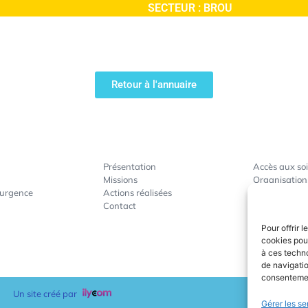
SECTEUR :
BROU
Retour à l'annuaire
Présentation
Accès aux so
Missions
Organisation
’urgence
Actions réalisées
Gestion de cr
Contact
Actions de p
Accompagnem
Pour offrir 
cookies pour
à ces techn
de navigatio
consentement
Un site créé par
Gérer les se