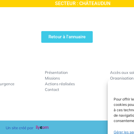
SECTEUR :
CHÂTEAUDUN
Retour à l'annuaire
Présentation
Accès aux so
Missions
Organisation
’urgence
Actions réalisées
Gestion de cr
Contact
Actions de p
Accompagnem
Pour offrir 
cookies pour
à ces techn
de navigatio
consentement
Un site créé par
Gérer les se