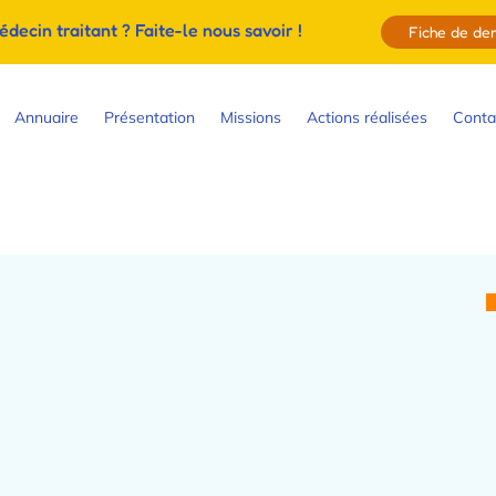
ecin traitant ? Faite-le nous savoir !
Fiche de d
Annuaire
Présentation
Missions
Actions réalisées
Conta