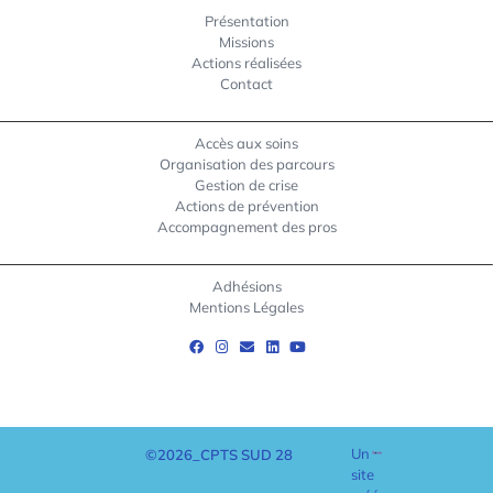
Présentation
Missions
Actions réalisées
Contact
Accès aux soins
Organisation des parcours
Gestion de crise
Actions de prévention
Accompagnement des pros
Adhésions
Mentions Légales
Un
©2026_CPTS SUD 28
site