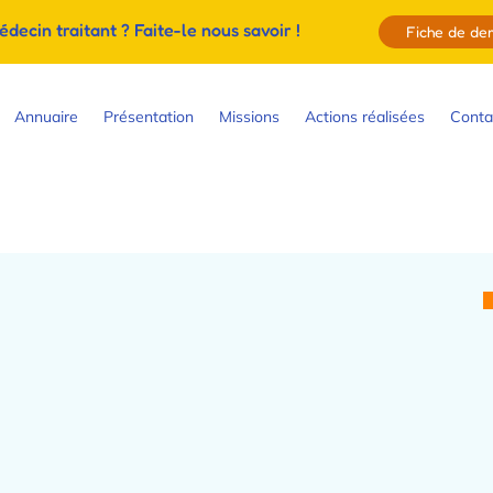
ecin traitant ? Faite-le nous savoir !
Fiche de d
Annuaire
Présentation
Missions
Actions réalisées
Conta