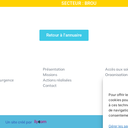
SECTEUR :
BROU
Retour à l'annuaire
Présentation
Accès aux so
Missions
Organisation
’urgence
Actions réalisées
Gestion de cr
Contact
Actions de p
Accompagnem
Pour offrir 
cookies pour
à ces techn
de navigatio
consentement
Un site créé par
Gérer les se