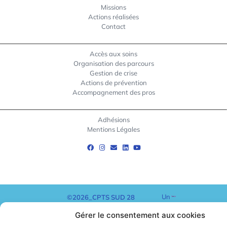
Missions
Actions réalisées
Contact
Accès aux soins
Organisation des parcours
Gestion de crise
Actions de prévention
Accompagnement des pros
Adhésions
Mentions Légales
Un
©2026_CPTS SUD 28
site
Gérer le consentement aux cookies
créé
par