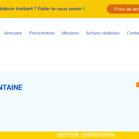
ecin traitant ? Faite-le nous savoir !
Fiche de d
Annuaire
Présentation
Missions
Actions réalisées
Conta
NTAINE
SECTEUR :
CHÂTEAUDUN