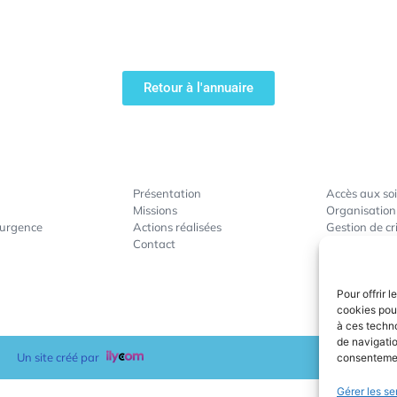
Retour à l'annuaire
Présentation
Accès aux so
Missions
Organisation
’urgence
Actions réalisées
Gestion de cr
Contact
Actions de p
Accompagnem
Pour offrir 
cookies pour
à ces techn
de navigatio
Un site créé par
consentement
Gérer les se