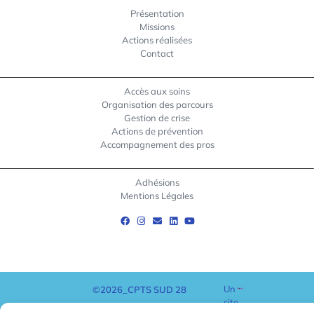
Présentation
Missions
Actions réalisées
Contact
Accès aux soins
Organisation des parcours
Gestion de crise
Actions de prévention
Accompagnement des pros
Adhésions
Mentions Légales
Un
©2026_CPTS SUD 28
site