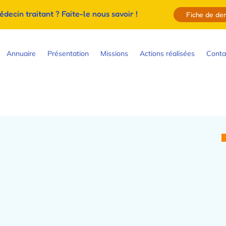
ecin traitant ? Faite-le nous savoir !
Fiche de d
Annuaire
Présentation
Missions
Actions réalisées
Conta