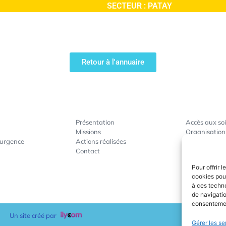
SECTEUR :
PATAY
Retour à l'annuaire
Présentation
Accès aux so
Missions
Organisation
’urgence
Actions réalisées
Gestion de cr
Contact
Actions de p
Accompagnem
Pour offrir 
cookies pour
à ces techn
de navigatio
consentement
Un site créé par
Gérer les se