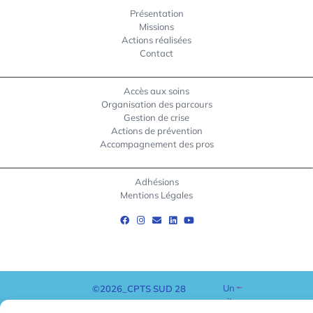
Présentation
Missions
Actions réalisées
Contact
Accès aux soins
Organisation des parcours
Gestion de crise
Actions de prévention
Accompagnement des pros
Adhésions
Mentions Légales
Un
©2026_CPTS SUD 28
site